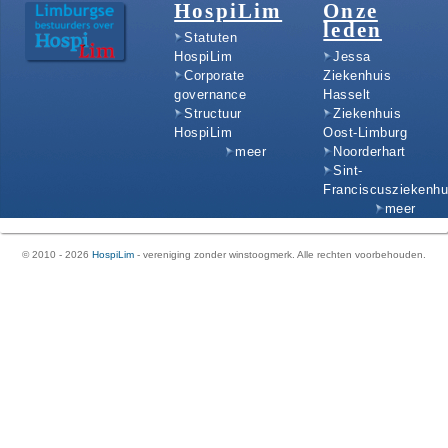
HospiLim
Onze
leden
Statuten
HospiLim
Jessa
Corporate
Ziekenhuis
governance
Hasselt
Structuur
Ziekenhuis
HospiLim
Oost-Limburg
meer
Noorderhart
Sint-
Franciscusziekenhu
meer
© 2010 - 2026
HospiLim
- vereniging zonder winstoogmerk. Alle rechten voorbehouden.