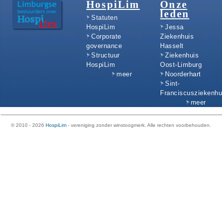
HospiLim
Onze
leden
Statuten
HospiLim
Jessa
Corporate
Ziekenhuis
governance
Hasselt
Structuur
Ziekenhuis
HospiLim
Oost-Limburg
meer
Noorderhart
Sint-
Franciscusziekenhu
meer
© 2010 - 2026
HospiLim
- vereniging zonder winstoogmerk. Alle rechten voorbehouden.