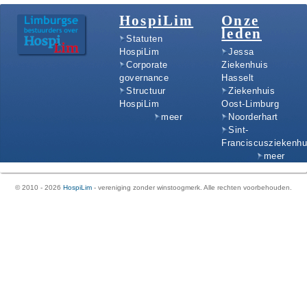
HospiLim
Onze
leden
Statuten
HospiLim
Jessa
Corporate
Ziekenhuis
governance
Hasselt
Structuur
Ziekenhuis
HospiLim
Oost-Limburg
meer
Noorderhart
Sint-
Franciscusziekenhu
meer
© 2010 - 2026
HospiLim
- vereniging zonder winstoogmerk. Alle rechten voorbehouden.