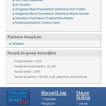
Sint-Trudo ziekenhuis
AZ Vesalius
Zorggroep Myna Psychiatrisch Ziekenhuis Sint-Truiden
Zorggroep Myna Psychiatrisch Ziekenhuis Bilzen-Hoeselt
Openbaar Psychiatrisch ZorgCentrum Rekem
Kinderpsychiatrisch Centrum Genk
Partners HospiLim
UHasselt
HospiLim groep kerncijfers
Aantal bedden: 4.620
Aantal personeelsleden: 10.138
Aantal artsen: 1.005
Aantal opnamers: 128.591 in de algemene ziekenhuizen
HospiLim
Onze
leden
Statuten
HospiLim
Jessa